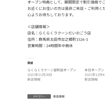
日
オープン特典として、期間限定で割引価格で
時
お近くにお住いの方は是非ご来店・ご利用く
:
心よりお待ちしております。
＜店舗情報＞
店名：らくらくラクーンだいのごう店
住所：群馬県太田市台之郷町1526-1
営業時間：24時間年中無休
関連
らくらくラクーン宝町店オープン
本日オープン
2021年11月28日
2021年12月
新店情報
新店情報
新店情報
カテゴリー