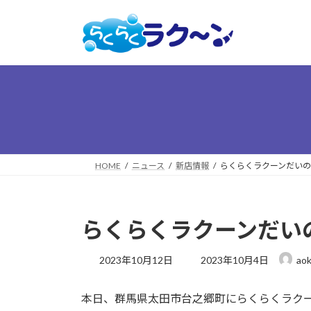
コ
ナ
ン
ビ
テ
ゲ
ン
ー
ツ
シ
へ
ョ
ス
ン
キ
に
ッ
移
プ
動
HOME
ニュース
新店情報
らくらくラクーンだいの
らくらくラクーンだい
最
2023年10月12日
2023年10月4日
aok
終
更
本日、群馬県太田市台之郷町にらくらくラク
新